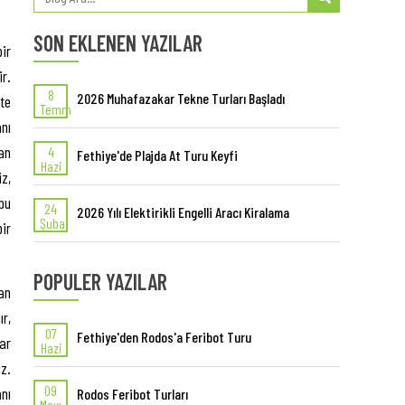
SON EKLENEN YAZILAR
ir
r.
8
2026 Muhafazakar Tekne Turları Başladı
şte
Temm
nı
an
4
Fethiye'de Plajda At Turu Keyfi
Hazi
z,
bu
24
2026 Yılı Elektirikli Engelli Aracı Kiralama
Şuba
ir
POPULER YAZILAR
an
r,
07
Fethiye'den Rodos'a Feribot Turu
ar
Hazi
iz.
09
nı
Rodos Feribot Turları
Mayı