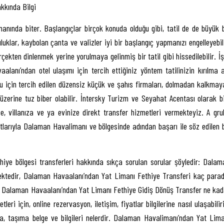
kkında Bilgi
manında biter. Başlangıçlar birçok konuda olduğu gibi, tatil de de büyük b
uklar, kaybolan çanta ve valizler iyi bir başlangıç yapmanızı engelleyebili
çekten dinlenmek yerine yorulmaya gelinmiş bir tatil gibi hissedilebilir. İ
ı’ndan otel ulaşımı için tercih ettiğiniz yöntem tatilinizin kırılma a
duğu için tercih edilen düzensiz küçük ve şahıs firmaları, dolmadan kalkmay
üzerine tuz biber olabilir. İntersky Turizm ve Seyahat Acentası olarak bi
 villanıza ve ya evinize direkt transfer hizmetleri vermekteyiz. A gru
tlarıyla Dalaman Havalimanı ve bölgesinde adından başarı ile söz edilen b
e bölgesi transferleri hakkında sıkça sorulan sorular şöyledir: Dalam
ktedir, Dalaman Havaalanı’ndan Yat Limanı Fethiye Transferi kaç paradı
, Dalaman Havaalanı’ndan Yat Limanı Fethiye Gidiş Dönüş Transfer ne kad
i için, online rezervasyon, iletişim, fiyatlar bilgilerine nasıl ulaşabilir
, taşıma belge ve bilgileri nelerdir. Dalaman Havalimanı’ndan Yat Lima