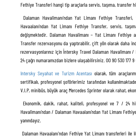
Fethiye Transferi hangi tip araçlarla servis, taşıma, transfer h
Dalaman Havalimanı’ndan Yat Limanı Fethiye Transferi, t
Havaalanı’ndan Yat Limanı Fethiye Transfer, servis, taşıma
değişmektedir. Dalaman Havalimanı – Yat Limanı Fethiye ar
Transfer rezervasyonu da yaptırabilir, çift yön olarak daha in
rezervasyonlarınız için İntersky Travel Dalaman Havalimanı / 
24 çağrı numaramızdan bizlere ulaşabilirsiniz. 00 90 530 177 9
Intersky Seyahat ve Turizm Acentası
olarak, tüm araçlarımı
sertifikalı, profesyonel şoförlerimiz tarafından kullanılmakta
V.I.P, minibüs, büyük araç Mercedes Sprinter olarak rahat, ekon
Ekonomik, dakik, rahat, kaliteli, profesyonel ve 7 / 24 h
Havalimanı’ndan / Dalaman Havaalanı’ndan Yat Limanı Fethiye tr
yanındayız.
Dalaman Havaalanı'ndan Fethiye Yat Limanı transferleri ile ilgi