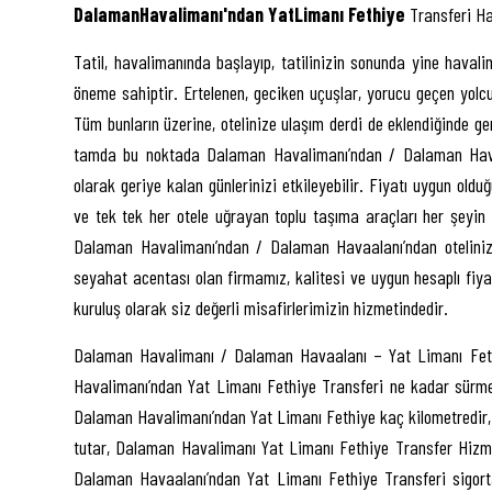
DalamanHavalimanı'ndan YatLimanı Fethiye
Transferi Ha
Tatil, havalimanında başlayıp, tatilinizin sonunda yine havali
öneme sahiptir. Ertelenen, geciken uçuşlar, yorucu geçen yolcul
Tüm bunların üzerine, otelinize ulaşım derdi de eklendiğinde ger
tamda bu noktada Dalaman Havalimanı’ndan / Dalaman Havaalan
olarak geriye kalan günlerinizi etkileyebilir. Fiyatı uygun ol
ve tek tek her otele uğrayan toplu taşıma araçları her şeyin 
Dalaman Havalimanı’ndan / Dalaman Havaalanı’ndan otelinize,
seyahat acentası olan firmamız, kalitesi ve uygun hesaplı fiya
kuruluş olarak siz değerli misafirlerimizin hizmetindedir.
Dalaman Havalimanı / Dalaman Havaalanı – Yat Limanı Fethiy
Havalimanı’ndan Yat Limanı Fethiye Transferi ne kadar sürme
Dalaman Havalimanı’ndan Yat Limanı Fethiye kaç kilometredir
tutar, Dalaman Havalimanı Yat Limanı Fethiye Transfer Hizmetler
Dalaman Havaalanı’ndan Yat Limanı Fethiye Transferi sigorta