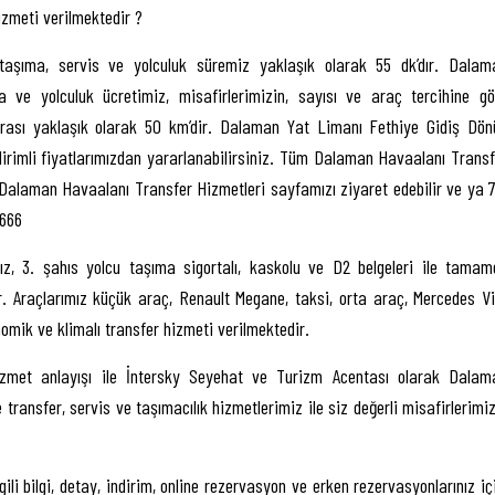
izmeti verilmektedir ?
aşıma, servis ve yolculuk süremiz yaklaşık olarak 55 dk’dır. Dalam
 ve yolculuk ücretimiz, misafirlerimizin, sayısı ve araç tercihine gö
ası yaklaşık olarak 50 km’dir. Dalaman Yat Limanı Fethiye Gidiş Dön
dirimli fiyatlarımızdan yararlanabilirsiniz. Tüm Dalaman Havaalanı Transf
Dalaman Havaalanı Transfer Hizmetleri sayfamızı ziyaret edebilir ve ya 7
 666
z, 3. şahıs yolcu taşıma sigortalı, kaskolu ve D2 belgeleri ile tamam
dır. Araçlarımız küçük araç, Renault Megane, taksi, orta araç, Mercedes Vi
omik ve klimalı transfer hizmeti verilmektedir.
izmet anlayışı ile İntersky Seyehat ve Turizm Acentası olarak Dalam
ansfer, servis ve taşımacılık hizmetlerimiz ile siz değerli misafirlerimiz
li bilgi, detay, indirim, online rezervasyon ve erken rezervasyonlarınız iç