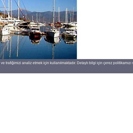
ve trafiğimizi analiz etmek için kullanılmaktadır. Detaylı bilgi için çerez politikamı
Kurları
Kurumsal
Menü
AR
Hakkımızda
47,5911
O
Blog
54,9344