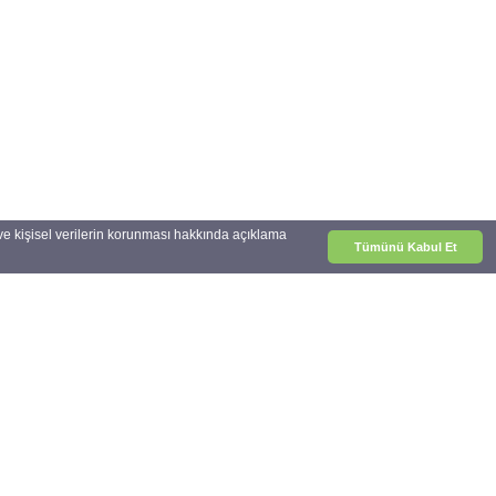
zı ve kişisel verilerin korunması hakkında açıklama
Tümünü Kabul Et
1054 Sokak No.50 Çalış Plajı
Fethiye-Muğla