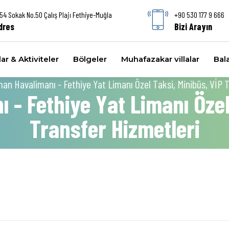
54 Sokak No.50 Çalış Plajı Fethiye-Muğla
+90 530 177 9 666
dres
Bizi Arayın
ar & Aktiviteler
Bölgeler
Muhafazakar villalar
Bala
an Havalimanı - Fethiye Yat Limanı Özel Taksi, Minibüs, VİP 
- Fethiye Yat Limanı Özel
Transfer Hizmetleri