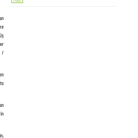
an
re
üş
er
 /
en
to
an
in
in,