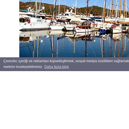
Çerezler, içeriği ve reklamları kişiselleştirmek, sosyal medya özellikleri sağlamak 
metnini inceleyebilirsiniz.
Daha fazla bilgi
Döviz
DOL
EUR