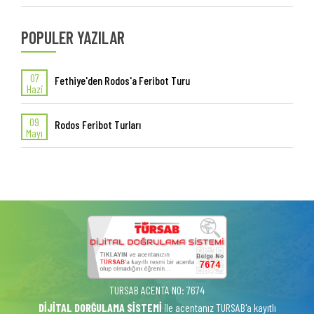
POPULER YAZILAR
07
Fethiye'den Rodos'a Feribot Turu
Hazi
09
Rodos Feribot Turları
Mayı
TURSAB ACENTA NO: 7674
DİJİTAL DORĞULAMA SİSTEMİ
ile acentanız TURSAB'a kayıtlı