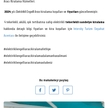
Aracı Kiralama Hizmetleri.
2024
yılı
Elektirikli Engelli Aracı
kiralama koşulları ve
fiyatları
güncellenmiştir.
4 tekerlekli, akülü, ışık tertibatına sahip elektirikli
tekerlekli sandelye kiralama
hakkında detaylı bilgi, fiyatları ve kira koşulları için
Intersky Turizm Seyahat
Acentası
ile iletişime geçebilirsiniz.
#elektirikliengelliaracikiralamafethiye
#elektirikliengelliaracikiralamadalamanhavalimani
#elektirikliengelliaracikiralamaoludeniz
Bu makakeleyi paylaş: