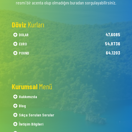
resmi bir acenta olup olmadığını buradan sorgulayabilirsiniz.
Döviz
Kurları
47,6085
DOLAR
54,8736
EURO
64,1203
POUND
Kurumsal
Menü
Hakkımızda
Blog
Sıkça Sorulan Sorular
İletişim Bilgileri