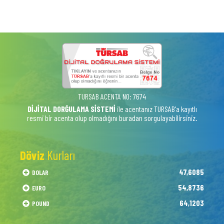
TURSAB ACENTA NO: 7674
DİJİTAL DORĞULAMA SİSTEMİ
ile acentanız TURSAB'a kayıtlı
resmi bir acenta olup olmadığını buradan sorgulayabilirsiniz.
Döviz
Kurları
47,6085
DOLAR
54,8736
EURO
64,1203
POUND