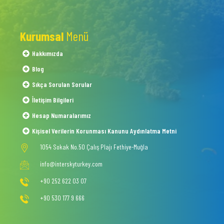
Kurumsal
Menü
Hakkımızda
Blog
Sıkça Sorulan Sorular
İletişim Bilgileri
Hesap Numaralarımız
Kişisel Verilerin Korunması Kanunu Aydınlatma Metni
1054 Sokak No.50 Çalış Plajı Fethiye-Muğla
info@interskyturkey.com
+90 252 622 03 07
+90 530 177 9 666