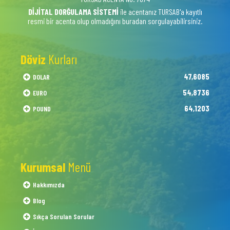
DİJİTAL DORĞULAMA SİSTEMİ
ile acentanız TURSAB'a kayıtlı
resmi bir acenta olup olmadığını buradan sorgulayabilirsiniz.
Döviz
Kurları
47,6085
DOLAR
54,8736
EURO
64,1203
POUND
Kurumsal
Menü
Hakkımızda
Blog
Sıkça Sorulan Sorular