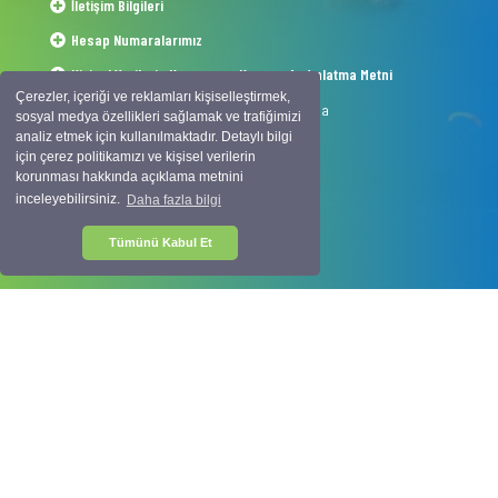
İletişim Bilgileri
Hesap Numaralarımız
Kişisel Verilerin Korunması Kanunu Aydınlatma Metni
Çerezler, içeriği ve reklamları kişiselleştirmek,
1054 Sokak No.50 Çalış Plajı Fethiye-Muğla
sosyal medya özellikleri sağlamak ve trafiğimizi
analiz etmek için kullanılmaktadır. Detaylı bilgi
info@interskyturkey.com
için çerez politikamızı ve kişisel verilerin
korunması hakkında açıklama metnini
+90 252 622 03 07
inceleyebilirsiniz.
Daha fazla bilgi
+90 530 177 9 666
Tümünü Kabul Et
2020 © Copyright -
Intersky Travel
Tüm hakkı saklıdır, izinsiz içerik kullanılamaz..