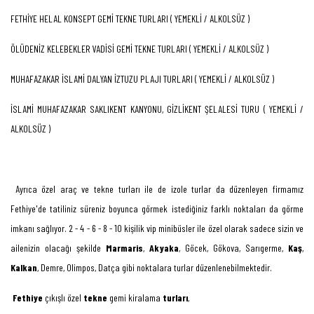
FETHİYE HELAL KONSEPT GEMİ TEKNE TURLARI ( YEMEKLİ / ALKOLSÜZ )
ÖLÜDENİZ KELEBEKLER VADİSİ GEMİ TEKNE TURLARI ( YEMEKLİ / ALKOLSÜZ )
MUHAFAZAKAR İSLAMİ DALYAN İZTUZU PLAJI TURLARI ( YEMEKLİ / ALKOLSÜZ )
İSLAMİ MUHAFAZAKAR SAKLIKENT KANYONU, GİZLİKENT ŞELALESİ TURU ( YEMEKLİ /
ALKOLSÜZ )
Ayrıca özel araç ve tekne turları ile de izole turlar da düzenleyen firmamız
Fethiye'de tatiliniz süreniz boyunca görmek istediğiniz farklı noktaları da görme
imkanı sağlıyor. 2 - 4 - 6 - 8 - 10 kişilik vip minibüsler ile özel olarak sadece sizin ve
ailenizin olacağı şekilde
Marmaris
,
Akyaka
, Göcek, Gökova, Sarıgerme,
Kaş
,
Kalkan
, Demre, Olimpos, Datça gibi noktalara turlar düzenlenebilmektedir.
Fethiye
çıkışlı özel
tekne
gemi kiralama
turları
,