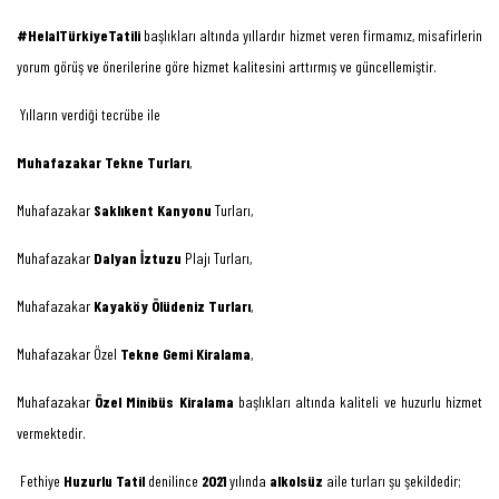
#HelalTürkiyeTatili
başlıkları altında yıllardır hizmet veren firmamız, misafirlerin
yorum görüş ve önerilerine göre hizmet kalitesini arttırmış ve güncellemiştir.
Yılların verdiği tecrübe ile
Muhafazakar Tekne Turları
,
Muhafazakar
Saklıkent Kanyonu
Turları,
Muhafazakar
Dalyan İztuzu
Plajı Turları,
Muhafazakar
Kayaköy Ölüdeniz Turları
,
Muhafazakar Özel
Tekne Gemi Kiralama
,
Muhafazakar
Özel Minibüs Kiralama
başlıkları altında kaliteli ve huzurlu hizmet
vermektedir.
Fethiye
Huzurlu Tatil
denilince
2021
yılında
alkolsüz
aile turları şu şekildedir;