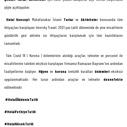
şöyle açıklayalım;
Helal Konsept
Muhafazakar İslami
Turlar
ve
Aktiviteler
konusunda tüm
ihtiyaçları karşılayan Intersky Travel, 2021 yaz tatili döneminde de yine misafirlerin
günübirlik gezi aktivite tur ihtiyaçlarını karşılamak için tüm hazırlıklarını
tamamladı.
Tüm Covid 19 ( Korona ) önlemlerinin alındığı araçlar, tekneler ve personel ile
misafirlerinin talebini eksiksiz karşılayan firmamız Ramazan Bayramı'nın ardından
faaliyetlerine başlıyor.
Hijyen
ve
korona
temizlik kuralları
önlemleri
eksiksiz
uygulanmaktadır. Her turun ardından araçlar ve tekneler
dezenfekte
edilmektedir.
#HelalÖlüdenizTatili
#HelalFethiyeTatili
#HelalGöcekTatili