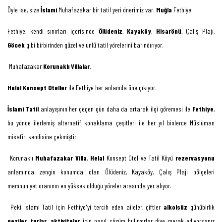
Öyle ise, size
İslami
Muhafazakar bir tatil yeri önerimiz var.
Muğla
Fethiye.
Fethiye, kendi sınırları içerisinde
Ölüdeniz
,
Kayaköy
,
Hisarönü
, Çalış Plajı,
Göcek
gibi birbirinden güzel ve ünlü tatil yörelerini barındırıyor.
Muhafazakar
Korunaklı Villalar
,
Helal Konsept Oteller
ile Fethiye her anlamda öne çıkıyor.
İslami Tatil
anlayışının her geçen gün daha da artarak ilgi göremesi ile
Fethiye
,
bu yönde ilerlemiş alternatif konaklama çeşitleri ile her yıl binlerce Müslüman
misafiri kendisine çekmiştir.
Korunaklı
Muhafazakar Villa
,
Helal
Konsept Otel ve Tatil Köyü
rezervasyonu
anlamında zengin konumda olan Ölüdeniz, Kayaköy, Çalış Plajı bölgeleri
memnuniyet oranının en yüksek olduğu yöreler arasında yer alıyor.
Peki İslami Tatil için Fethiye'yi tercih eden aileler, çiftler
alkolsüz
günübirlik
geziler
,
turlar
,
aktiviteler
için nasıl çözüm buluyorlar diye merak ediyorsanız