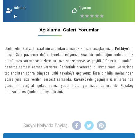
Yolcular
0 yorum
1+
Açıklama
Galeri
Yorumlar
Otelinizden kahvaltı saatinin ardından alınarak klimalı araçlarımızla
Fethiye
’nin
meşur Salı pazarına doğru hareket ediyoruz. Kısa bir yolculuğun ardından ilk
durağımıza varıyor ve sizlere bu taze sebze,meyve ve çeşitli ürünlerin bulunduğu
pazarda serbest zaman veriyoruz. Rehberinizin vereceği buluşma saati ve yerinde
toplandıktan sonra dünyaca ünlü Kayaköy’e geçiyoruz. Kısa bir bilgi molasından
sonra yine size verilen serbest zamanda,
Kayaköy
’de geçmişin izleri arasında
gezebilir, fotoğraf çekebilirsiniz yada mola yerimizde panoramik Kayaköy
manzarası eşliğinde serinleyebilirsiniz.
Sosyal Medyada Paylaş