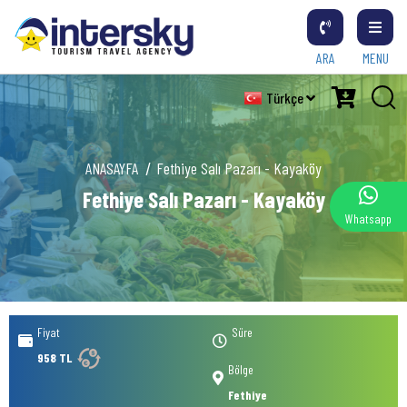
ARA
MENU
Türkçe
ANASAYFA
Fethiye Salı Pazarı - Kayaköy
Fethiye Salı Pazarı - Kayaköy
Whatsapp
Fiyat
Süre
958 TL
Bölge
Fethiye