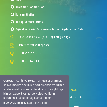
Sıkça Sorulan Sorular
İletişim Bilgileri
Hesap Numaralarımız
Kişisel Verilerin Korunması Kanunu Aydınlatma Metni
1054 Sokak No.50 Çalış Plajı Fethiye-Muğla
info@interskyturkey.com
+90 252 622 03 07
+90 530 177 9 666
Çerezler, içeriği ve reklamları kişiselleştirmek,
sosyal medya özellikleri sağlamak ve trafiğimizi
2020 © Copyright -
Intersky Travel
analiz etmek için kullanılmaktadır. Detaylı bilgi
için çerez politikamızı ve kişisel verilerin
Tüm hakkı saklıdır, izinsiz içerik kullanılamaz..
korunması hakkında açıklama metnini
inceleyebilirsiniz.
Daha fazla bilgi