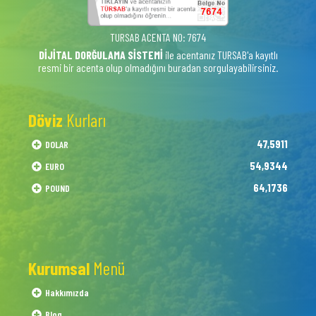
TURSAB ACENTA NO: 7674
DİJİTAL DORĞULAMA SİSTEMİ
ile acentanız TURSAB'a kayıtlı
resmi bir acenta olup olmadığını buradan sorgulayabilirsiniz.
Döviz
Kurları
47,5911
DOLAR
54,9344
EURO
64,1736
POUND
Kurumsal
Menü
Hakkımızda
Blog