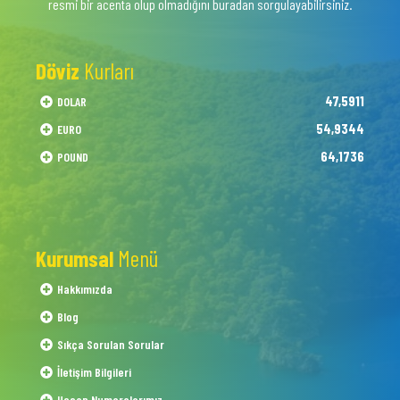
resmi bir acenta olup olmadığını buradan sorgulayabilirsiniz.
Döviz
Kurları
47,5911
DOLAR
54,9344
EURO
64,1736
POUND
Kurumsal
Menü
Hakkımızda
Blog
Sıkça Sorulan Sorular
İletişim Bilgileri
Hesap Numaralarımız