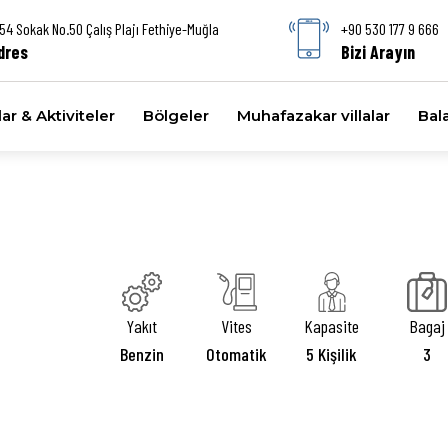
54 Sokak No.50 Çalış Plajı Fethiye-Muğla
+90 530 177 9 666
dres
Bizi Arayın
ar & Aktiviteler
Bölgeler
Muhafazakar villalar
Bala
Yakıt
Vites
Kapasite
Bagaj
Benzin
Otomatik
5 Kişilik
3