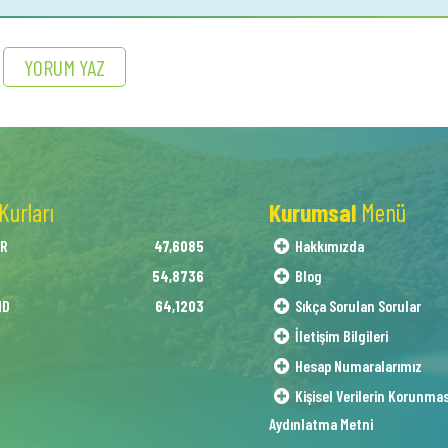
YORUM YAZ
Kurları
Kurumsal
Menü
AR
Hakkımızda
47,6085
O
Blog
54,8736
ND
Sıkça Sorulan Sorular
64,1203
İletişim Bilgileri
Hesap Numaralarımız
Kişisel Verilerin Korunma
Aydınlatma Metni