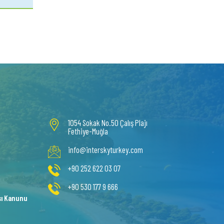
1054 Sokak No.50 Çalış Plajı
Fethiye-Muğla
info@interskyturkey.com
+90 252 622 03 07
+90 530 177 9 666
sı Kanunu