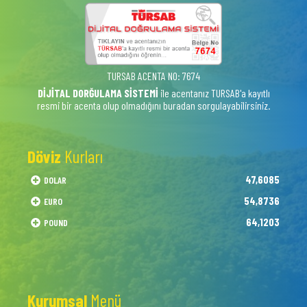
TURSAB ACENTA NO: 7674
DİJİTAL DORĞULAMA SİSTEMİ
ile acentanız TURSAB'a kayıtlı
resmi bir acenta olup olmadığını buradan sorgulayabilirsiniz.
Döviz
Kurları
47,6085
DOLAR
54,8736
EURO
64,1203
POUND
Kurumsal
Menü