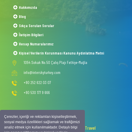
Hakkımızda
Blog
Sıkça Sorulan Sorular
İletişim Bilgileri
Hesap Numaralarımız
Kişisel Verilerin Korunması Kanunu Aydınlatma Metni
1054 Sokak No.50 Çalış Plajı Fethiye-Muğla
info@interskyturkey.com
+90 252 622 03 07
+90 530 177 9 666
Çerezler, içeriği ve reklamları kişiselleştirmek,
sosyal medya özellikleri sağlamak ve trafiğimizi
2020 © Copyright -
Intersky Travel
analiz etmek için kullanılmaktadır. Detaylı bilgi