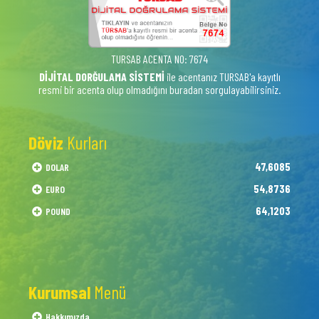
TURSAB ACENTA NO: 7674
DİJİTAL DORĞULAMA SİSTEMİ
ile acentanız TURSAB'a kayıtlı
resmi bir acenta olup olmadığını buradan sorgulayabilirsiniz.
Döviz
Kurları
47,6085
DOLAR
54,8736
EURO
64,1203
POUND
Kurumsal
Menü
Hakkımızda