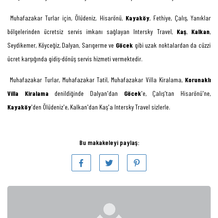
Muhafazakar Turlar için, Ölüdeniz, Hisarönü,
Kayaköy
, Fethiye, Çalış, Yanıklar
bölgelerinden ücretsiz servis imkanı sağlayan Intersky Travel,
Kaş
,
Kalkan
,
Seydikemer, Köyceğiz, Dalyan, Sarıgerme ve
Göcek
gibi uzak noktalardan da cüzzi
ücret karşığında gidiş-dönüş servis hizmeti vermektedir.
Muhafazakar Turlar, Muhafazakar Tatil, Muhafazakar Villa Kiralama,
Korunaklı
Villa Kiralama
denildiğinde Dalyan'dan
Göcek
'e, Çalış'tan Hisarönü'ne,
Kayaköy
'den Ölüdeniz'e, Kalkan'dan Kaş'a Intersky Travel sizlerle.
Bu makakeleyi paylaş: