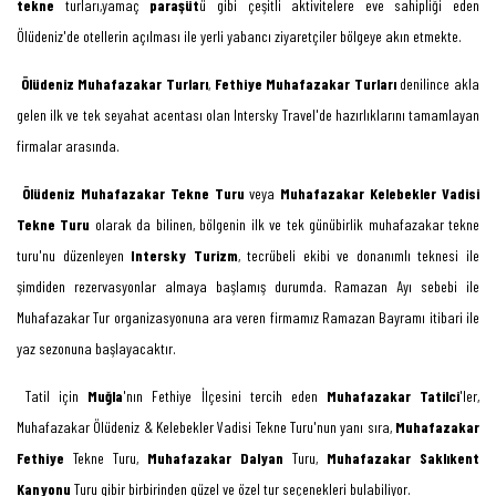
tekne
turları,yamaç
paraşüt
ü gibi çeşitli aktivitelere eve sahipliği eden
Ölüdeniz'de otellerin açılması ile yerli yabancı ziyaretçiler bölgeye akın etmekte.
Ölüdeniz Muhafazakar Turları
,
Fethiye Muhafazakar Turları
denilince akla
gelen ilk ve tek seyahat acentası olan Intersky Travel'de hazırlıklarını tamamlayan
firmalar arasında.
Ölüdeniz Muhafazakar Tekne Turu
veya
Muhafazakar Kelebekler Vadisi
Tekne Turu
olarak da bilinen, bölgenin ilk ve tek günübirlik muhafazakar tekne
turu'nu düzenleyen
Intersky Turizm
, tecrübeli ekibi ve donanımlı teknesi ile
şimdiden rezervasyonlar almaya başlamış durumda. Ramazan Ayı sebebi ile
Muhafazakar Tur organizasyonuna ara veren firmamız Ramazan Bayramı itibari ile
yaz sezonuna başlayacaktır.
Tatil için
Muğla
'nın Fethiye İlçesini tercih eden
Muhafazakar Tatilci
'ler,
Muhafazakar Ölüdeniz & Kelebekler Vadisi Tekne Turu'nun yanı sıra,
Muhafazakar
Fethiye
Tekne Turu,
Muhafazakar Dalyan
Turu,
Muhafazakar Saklıkent
Kanyonu
Turu gibir birbirinden güzel ve özel tur seçenekleri bulabiliyor.