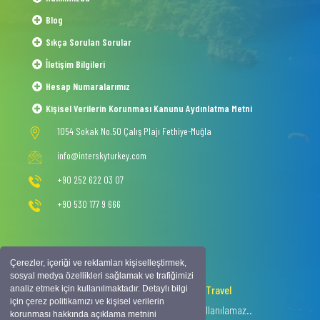
Blog
Sıkça Sorulan Sorular
İletişim Bilgileri
Hesap Numaralarımız
Kişisel Verilerin Korunması Kanunu Aydınlatma Metni
1054 Sokak No.50 Çalış Plajı Fethiye-Muğla
info@interskyturkey.com
+90 252 622 03 07
+90 530 177 9 666
Çerezler, içeriği ve reklamları kişiselleştirmek,
sosyal medya özellikleri sağlamak ve trafiğimizi
2020 © Copyright -
Intersky Travel
analiz etmek için kullanılmaktadır. Detaylı bilgi
için çerez politikamızı ve kişisel verilerin
Tüm hakkı saklıdır, izinsiz içerik kullanılamaz..
korunması hakkında açıklama metnini