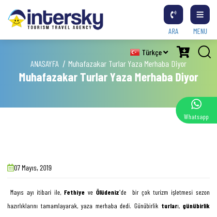
ARA
MENU
Türkçe
ANASAYFA
Muhafazakar Turlar Yaza Merhaba Diyor
Muhafazakar Turlar Yaza Merhaba Diyor
Whatsapp
07 Mayıs, 2019
Mayıs ayı itibari ile,
Fethiye
ve
Ölüdeniz
'de bir çok turizm işletmesi sezon
hazırlıklarını tamamlayarak, yaza merhaba dedi. Günübirlik
turlar
ı,
günübirlik