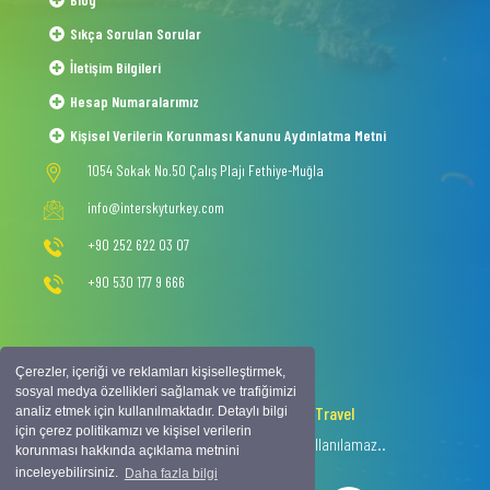
Sıkça Sorulan Sorular
İletişim Bilgileri
Hesap Numaralarımız
Kişisel Verilerin Korunması Kanunu Aydınlatma Metni
1054 Sokak No.50 Çalış Plajı Fethiye-Muğla
info@interskyturkey.com
+90 252 622 03 07
+90 530 177 9 666
Çerezler, içeriği ve reklamları kişiselleştirmek,
sosyal medya özellikleri sağlamak ve trafiğimizi
2020 © Copyright -
Intersky Travel
analiz etmek için kullanılmaktadır. Detaylı bilgi
için çerez politikamızı ve kişisel verilerin
Tüm hakkı saklıdır, izinsiz içerik kullanılamaz..
korunması hakkında açıklama metnini
inceleyebilirsiniz.
Daha fazla bilgi