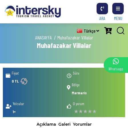
ARA
MENU
Türkçe
ANASAYFA
Muhafazakar Villalar
Muhafazakar Villalar
Whatsapp
Fiyat
Süre
0 TL
Bölge
Marmaris
Yolcular
0 yorum
1+
Açıklama
Galeri
Yorumlar