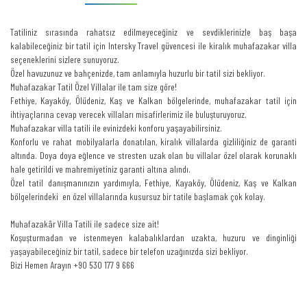
Tatiliniz sırasında rahatsız edilmeyeceğiniz ve sevdiklerinizle baş başa
kalabileceğiniz bir tatil için Intersky Travel güvencesi ile kiralık muhafazakar villa
seçeneklerini sizlere sunuyoruz.
Özel havuzunuz ve bahçenizde, tam anlamıyla huzurlu bir tatil sizi bekliyor.
Muhafazakar Tatil Özel Villalar ile tam size göre!
Fethiye, Kayaköy, Ölüdeniz, Kaş ve Kalkan bölgelerinde, muhafazakar tatil için
ihtiyaçlarına cevap verecek villaları misafirlerimiz ile buluşturuyoruz.
Muhafazakar villa tatili ile evinizdeki konforu yaşayabilirsiniz.
Konforlu ve rahat mobilyalarla donatılan, kiralık villalarda gizliliğiniz de garanti
altında. Doya doya eğlence ve stresten uzak olan bu villalar özel olarak korunaklı
hale getirildi ve mahremiyetiniz garanti altına alındı.
Özel tatil danışmanınızın yardımıyla, Fethiye, Kayaköy, Ölüdeniz, Kaş ve Kalkan
bölgelerindeki en özel villalarında kusursuz bir tatile başlamak çok kolay.
Muhafazakâr Villa Tatili ile sadece size ait!
Koşuşturmadan ve istenmeyen kalabalıklardan uzakta, huzuru ve dinginliği
yaşayabileceğiniz bir tatil, sadece bir telefon uzağınızda sizi bekliyor.
Bizi Hemen Arayın +90 530 177 9 666