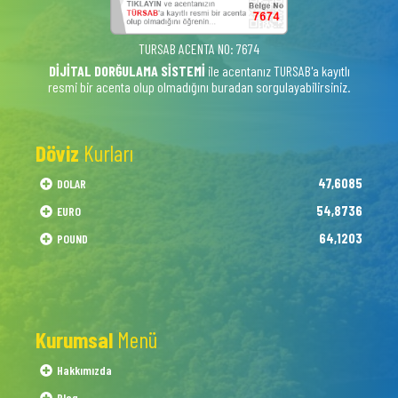
TURSAB ACENTA NO: 7674
DİJİTAL DORĞULAMA SİSTEMİ
ile acentanız TURSAB'a kayıtlı
resmi bir acenta olup olmadığını buradan sorgulayabilirsiniz.
Döviz
Kurları
47,6085
DOLAR
54,8736
EURO
64,1203
POUND
Kurumsal
Menü
Hakkımızda
Blog