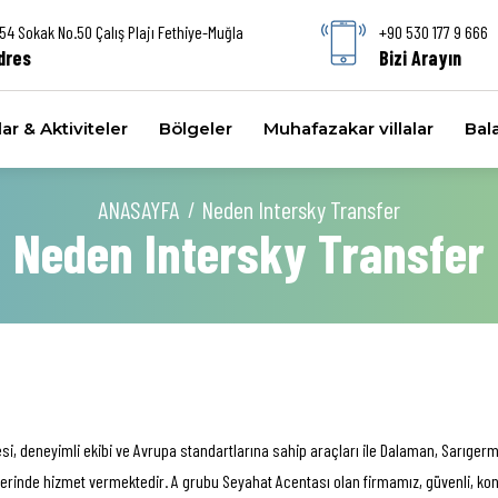
54 Sokak No.50 Çalış Plajı Fethiye-Muğla
+90 530 177 9 666
dres
Bizi Arayın
ar & Aktiviteler
Bölgeler
Muhafazakar villalar
Bala
ANASAYFA
Neden Intersky Transfer
Neden Intersky Transfer
si, deneyimli ekibi ve Avrupa standartlarına sahip araçları ile Dalaman, Sarıgerme
rinde hizmet vermektedir. A grubu Seyahat Acentası olan firmamız, güvenli, konforl