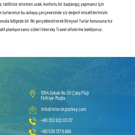
, tatilinize stresten uzak, konforlu bir başlangıç yapmanız için
tüm turlarımızı bu anlayış çerçevesinde siz değerli misafirlerimizin
konuda bölgede bir ilki gerçeklestirerek Bireysel Turlar konusuna hız
til planlıyorsanız sizleri Intersky Travel ofislerine bekliyoruz.
1054 Sokak No.50 Çalış Plajı
Fethiye-Muğla
info@interskyturkey.com
+90 252 622 03 07
+90 530 177 9 666