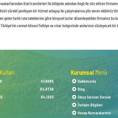
vaalan'larından özel transferleri ile bölgede adından övgü ile söz ettiren firmamız
endisini sürekli yenileyen bir hizmet anlayışı ile çalışmalarına yön veren ekibimiz 
den gelen farklı rota taleblerine göre bireysel turlar düzenleyebilen firmamız bu 
 Türkiye'nin cennet kösesi Fethiye ve civar bolgesinde anılarınızı süsleyecek bir ta
Kurları
Kurumsal
Menü
AR
Hakkımızda
47,6085
O
Blog
54,8736
ND
Sıkça Sorulan Sorular
64,1203
İletişim Bilgileri
Hesap Numaralarımız