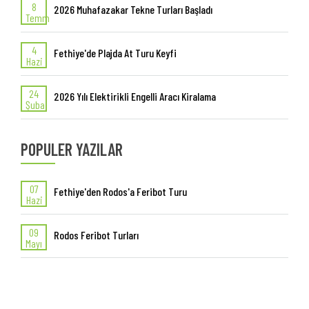
8
2026 Muhafazakar Tekne Turları Başladı
Temm
4
Fethiye'de Plajda At Turu Keyfi
Hazi
24
2026 Yılı Elektirikli Engelli Aracı Kiralama
Şuba
POPULER YAZILAR
07
Fethiye'den Rodos'a Feribot Turu
Hazi
09
Rodos Feribot Turları
Mayı