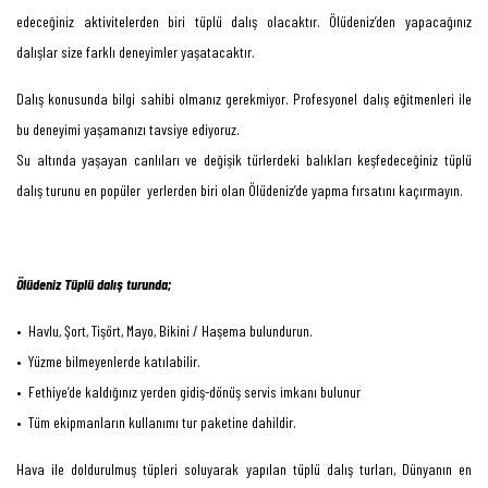
edeceğiniz aktivitelerden biri tüplü dalış olacaktır. Ölüdeniz’den yapacağınız
dalışlar size farklı deneyimler yaşatacaktır.
Dalış konusunda bilgi sahibi olmanız gerekmiyor. Profesyonel dalış eğitmenleri ile
bu deneyimi yaşamanızı tavsiye ediyoruz.
Su altında yaşayan canlıları ve değişik türlerdeki balıkları keşfedeceğiniz tüplü
dalış turunu en popüler yerlerden biri olan Ölüdeniz’de yapma fırsatını kaçırmayın.
Ölüdeniz Tüplü dalış turunda;
• Havlu, Şort, Tişört, Mayo, Bikini / Haşema bulundurun.
• Yüzme bilmeyenlerde katılabilir.
• Fethiye’de kaldığınız yerden gidiş-dönüş servis imkanı bulunur
• Tüm ekipmanların kullanımı tur paketine dahildir.
Hava ile doldurulmuş tüpleri soluyarak yapılan tüplü dalış turları, Dünyanın en