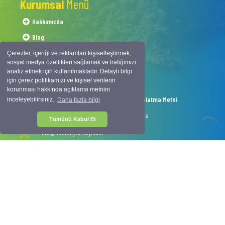
Kurumsal
Menü
Hakkımızda
Blog
Sıkça Sorulan Sorular
Çerezler, içeriği ve reklamları kişiselleştirmek,
sosyal medya özellikleri sağlamak ve trafiğimizi
İletişim Bilgileri
analiz etmek için kullanılmaktadır. Detaylı bilgi
için çerez politikamızı ve kişisel verilerin
Hesap Numaralarımız
korunması hakkında açıklama metnini
Kişisel Verilerin Korunması Kanunu Aydınlatma Metni
inceleyebilirsiniz.
Daha fazla bilgi
1054 Sokak No.50 Çalış Plajı Fethiye-Muğla
Tümünü Kabul Et
info@interskyturkey.com
+90 252 622 03 07
+90 530 177 9 666