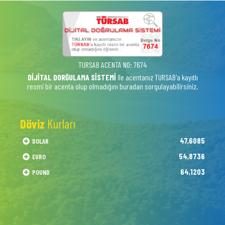
TURSAB ACENTA NO: 7674
DİJİTAL DORĞULAMA SİSTEMİ
ile acentanız TURSAB'a kayıtlı
resmi bir acenta olup olmadığını buradan sorgulayabilirsiniz.
Döviz
Kurları
47,6085
DOLAR
54,8736
EURO
64,1203
POUND