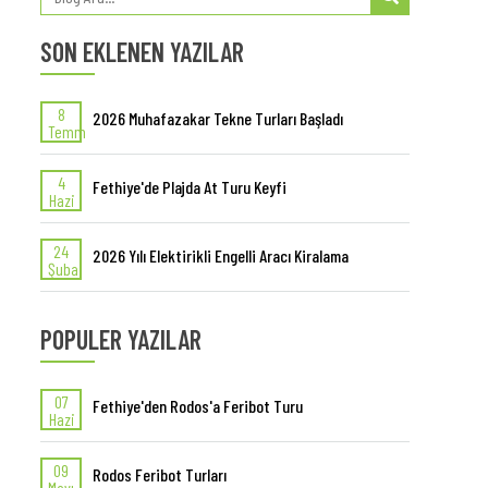
SON EKLENEN YAZILAR
8
2026 Muhafazakar Tekne Turları Başladı
Temm
4
Fethiye'de Plajda At Turu Keyfi
Hazi
24
2026 Yılı Elektirikli Engelli Aracı Kiralama
Şuba
POPULER YAZILAR
07
Fethiye'den Rodos'a Feribot Turu
Hazi
09
Rodos Feribot Turları
Mayı