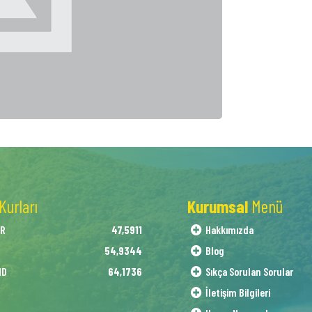
Kurları
Kurumsal
Menü
AR
Hakkımızda
47,5911
O
Blog
54,9344
ND
Sıkça Sorulan Sorular
64,1736
İletişim Bilgileri