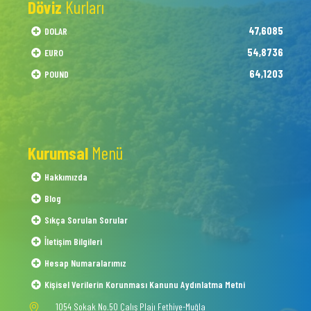
Döviz
Kurları
47,6085
DOLAR
54,8736
EURO
64,1203
POUND
Kurumsal
Menü
Hakkımızda
Blog
Sıkça Sorulan Sorular
İletişim Bilgileri
Hesap Numaralarımız
Kişisel Verilerin Korunması Kanunu Aydınlatma Metni
1054 Sokak No.50 Çalış Plajı Fethiye-Muğla