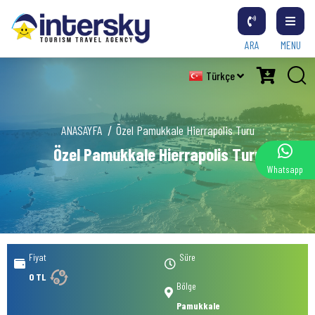
ARA
MENU
Türkçe
ANASAYFA
Özel Pamukkale Hierrapolis Turu
Özel Pamukkale Hierrapolis Turu
Whatsapp
Fiyat
Süre
0 TL
Bölge
Pamukkale