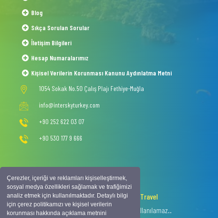
Blog
Sıkça Sorulan Sorular
İletişim Bilgileri
Hesap Numaralarımız
Kişisel Verilerin Korunması Kanunu Aydınlatma Metni
1054 Sokak No.50 Çalış Plajı Fethiye-Muğla
info@interskyturkey.com
+90 252 622 03 07
+90 530 177 9 666
Çerezler, içeriği ve reklamları kişiselleştirmek,
sosyal medya özellikleri sağlamak ve trafiğimizi
2020 © Copyright -
Intersky Travel
analiz etmek için kullanılmaktadır. Detaylı bilgi
için çerez politikamızı ve kişisel verilerin
Tüm hakkı saklıdır, izinsiz içerik kullanılamaz..
korunması hakkında açıklama metnini