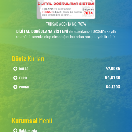
TURSAB ACENTA NO: 7674
DİJİTAL DORĞULAMA SİSTEMİ
ile acentanız TURSAB'a kayıtlı
resmi bir acenta olup olmadığını buradan sorgulayabilirsiniz.
Döviz
Kurları
47,6085
DOLAR
54,8736
EURO
64,1203
POUND
Kurumsal
Menü
Hakkımızda