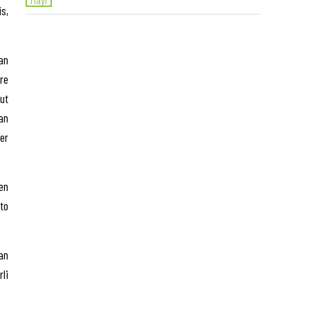
s,
an
re
ut
an
er
en
to
an
li