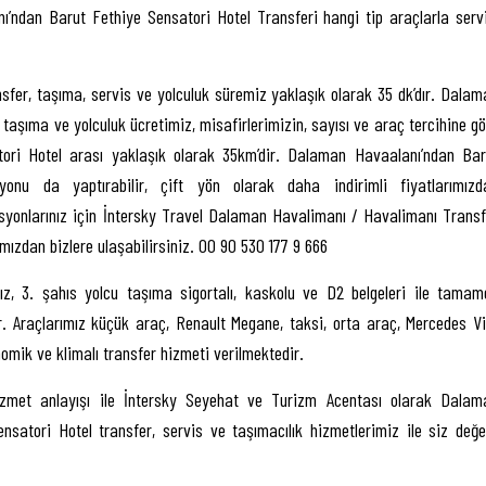
nı’ndan Barut Fethiye Sensatori Hotel Transferi hangi tip araçlarla servi
er, taşıma, servis ve yolculuk süremiz yaklaşık olarak 35 dk’dır. Dalam
taşıma ve yolculuk ücretimiz, misafirlerimizin, sayısı ve araç tercihine gö
ri Hotel arası yaklaşık olarak 35km’dir. Dalaman Havaalanı’ndan Bar
onu da yaptırabilir, çift yön olarak daha indirimli fiyatlarımızd
syonlarınız için İntersky Travel Dalaman Havalimanı / Havalimanı Transf
mızdan bizlere ulaşabilirsiniz. 00 90 530 177 9 666
z, 3. şahıs yolcu taşıma sigortalı, kaskolu ve D2 belgeleri ile tamam
dır. Araçlarımız küçük araç, Renault Megane, taksi, orta araç, Mercedes Vi
omik ve klimalı transfer hizmeti verilmektedir.
izmet anlayışı ile İntersky Seyehat ve Turizm Acentası olarak Dalam
atori Hotel transfer, servis ve taşımacılık hizmetlerimiz ile siz değer