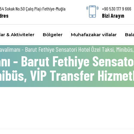
54 Sokak No.50 Çalış Plajı Fethiye-Muğla
+90 530 177 9 666
dres
Bizi Arayın
ar & Aktiviteler
Bölgeler
Muhafazakar villalar
Bala
alimanı - Barut Fethiye Sensatori Hotel Özel Taksi, Minibüs,
 - Barut Fethiye Sensator
nibüs, VİP Transfer Hizmetl