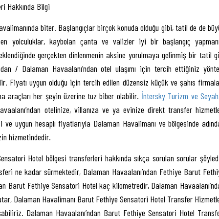
ri Hakkında Bilgi
havalimanında biter. Başlangıçlar birçok konuda olduğu gibi, tatil de de bü
çen yolculuklar, kaybolan çanta ve valizler iyi bir başlangıç yapmanı
e eklendiğinde gerçekten dinlenmenin aksine yorulmaya gelinmiş bir tatil gi
ndan / Dalaman Havaalanı’ndan otel ulaşımı için tercih ettiğiniz yönt
ilir. Fiyatı uygun olduğu için tercih edilen düzensiz küçük ve şahıs firmala
 araçları her şeyin üzerine tuz biber olabilir.
İntersky Turizm ve Seyah
alanı’ndan otelinize, villanıza ve ya evinize direkt transfer hizmetle
si ve uygun hesaplı fiyatlarıyla Dalaman Havalimanı ve bölgesinde adınd
izin hizmetindedir.
atori Hotel bölgesi transferleri hakkında sıkça sorulan sorular şöyledi
sferi ne kadar sürmektedir, Dalaman Havaalanı’ndan Fethiye Barut Fethi
an Barut Fethiye Sensatori Hotel kaç kilometredir, Dalaman Havaalanı’nd
utar, Dalaman Havalimanı Barut Fethiye Sensatori Hotel Transfer Hizmetle
 ulaşabiliriz. Dalaman Havaalanı’ndan Barut Fethiye Sensatori Hotel Transfe