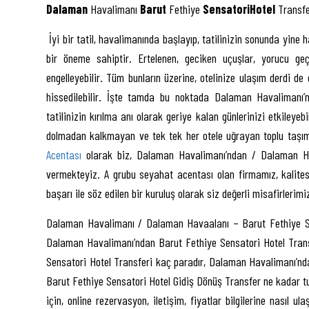
Dalaman
Havalimanı
Barut
Fethiye
SensatoriHotel
Transfe
İyi bir tatil, havalimanında başlayıp, tatilinizin sonunda yine 
bir öneme sahiptir. Ertelenen, geciken uçuşlar, yorucu ge
engelleyebilir. Tüm bunların üzerine, otelinize ulaşım derdi d
hissedilebilir. İşte tamda bu noktada Dalaman Havalimanı’
tatilinizin kırılma anı olarak geriye kalan günlerinizi etkileyeb
dolmadan kalkmayan ve tek tek her otele uğrayan toplu taşıma
Acentası
olarak biz, Dalaman Havalimanı’ndan / Dalaman Hava
vermekteyiz. A grubu seyahat acentası olan firmamız, kalite
başarı ile söz edilen bir kuruluş olarak siz değerli misafirlerim
Dalaman Havalimanı / Dalaman Havaalanı – Barut Fethiye Sens
Dalaman Havalimanı’ndan Barut Fethiye Sensatori Hotel Tran
Sensatori Hotel Transferi kaç paradır, Dalaman Havalimanı’nd
Barut Fethiye Sensatori Hotel Gidiş Dönüş Transfer ne kadar t
için, online rezervasyon, iletişim, fiyatlar bilgilerine nasıl