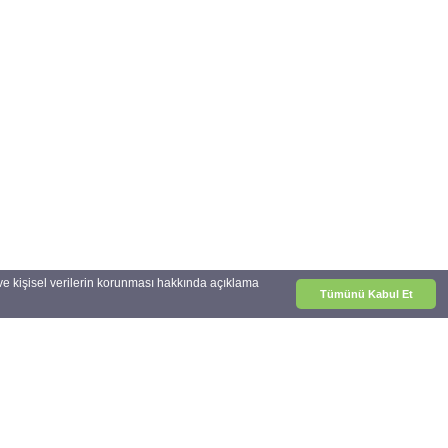
zı ve kişisel verilerin korunması hakkında açıklama
Tümünü Kabul Et
1054 Sokak No.50 Çalış Plajı
Fethiye-Muğla