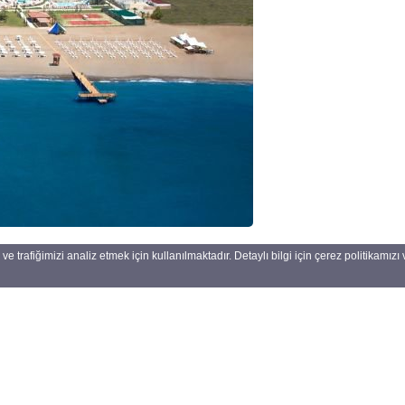
ve trafiğimizi analiz etmek için kullanılmaktadır. Detaylı bilgi için çerez politikamı
Kurları
Kurumsal
Menü
AR
Hakkımızda
47,6085
O
Blog
54,8736