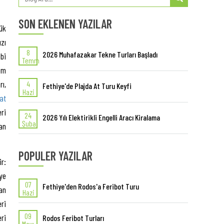
SON EKLENEN YAZILAR
yük
zı
8
2026 Muhafazakar Tekne Turları Başladı
bi
Temm
em
rı,
4
Fethiye'de Plajda At Turu Keyfi
Hazi
at
ri
24
2026 Yılı Elektirikli Engelli Aracı Kiralama
Şuba
an
POPULER YAZILAR
r:
ye
07
Fethiye'den Rodos'a Feribot Turu
an
Hazi
ri
09
ri
Rodos Feribot Turları
Mayı