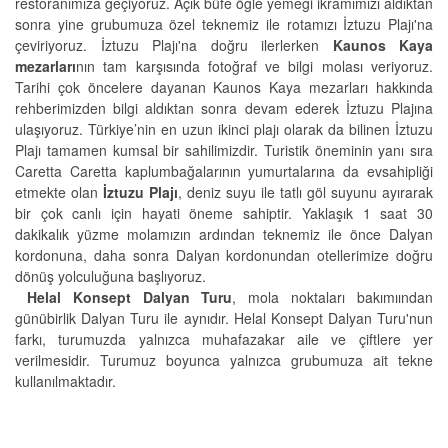
restoranımıza geçiyoruz. Açık büfe öğle yemeği ikramımızı aldıktan
sonra yine grubumuza özel teknemiz ile rotamızı İztuzu Plajı'na
çeviriyoruz. İztuzu Plajı'na doğru ilerlerken
Kaunos Kaya
mezarları
nın tam karşısında fotoğraf ve bilgi molası veriyoruz.
Tarihi çok öncelere dayanan Kaunos Kaya mezarları hakkında
rehberimizden bilgi aldıktan sonra devam ederek İztuzu Plajına
ulaşıyoruz. Türkiye’nin en uzun ikinci plajı olarak da bilinen İztuzu
Plajı tamamen kumsal bir sahilimizdir. Turistik öneminin yanı sıra
Caretta Caretta kaplumbağalarının yumurtalarına da evsahipliği
etmekte olan
İztuzu Plajı
, deniz suyu ile tatlı göl suyunu ayırarak
bir çok canlı için hayati öneme sahiptir. Yaklaşık 1 saat 30
dakikalık yüzme molamızın ardından teknemiz ile önce Dalyan
kordonuna, daha sonra Dalyan kordonundan otellerimize doğru
dönüş yolculuğuna başlıyoruz.
Helal Konsept Dalyan Turu
, mola noktaları bakımıından
günübirlik Dalyan Turu ile aynıdır. Helal Konsept Dalyan Turu'nun
farkı, turumuzda yalnızca muhafazakar aile ve çiftlere yer
verilmesidir. Turumuz boyunca yalnızca grubumuza ait tekne
kullanılmaktadır.