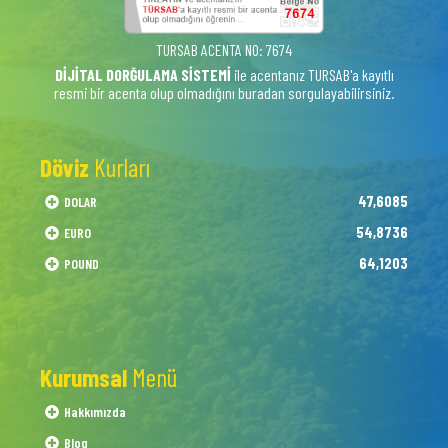
TURSAB ACENTA NO: 7674
DİJİTAL DORĞULAMA SİSTEMİ
ile acentanız TURSAB'a kayıtlı
resmi bir acenta olup olmadığını buradan sorgulayabilirsiniz.
Döviz
Kurları
47,6085
DOLAR
54,8736
EURO
64,1203
POUND
Kurumsal
Menü
Hakkımızda
Blog