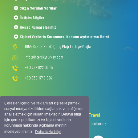
Sıkça Sorulan Sorular
İletişim Bilgileri
Hesap Numaralarımız
Kişisel Verilerin Korunması Kanunu Aydınlatma Metni
1054 Sokak No.50 Çalış Plajı Fethiye-Muğla
info@interskyturkey.com
+90 252 622 03 07
+90 530 177 9 666
Çerezler, içeriği ve reklamları kişiselleştirmek,
sosyal medya özellikleri sağlamak ve trafiğimizi
2020 © Copyright -
Intersky Travel
analiz etmek için kullanılmaktadır. Detaylı bilgi
için çerez politikamızı ve kişisel verilerin
Tüm hakkı saklıdır, izinsiz içerik kullanılamaz..
korunması hakkında açıklama metnini
inceleyebilirsiniz.
Daha fazla bilgi