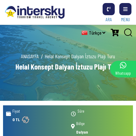
ARA
MENU
Türkçe
ANASAYFA
Helal Konsept Dalyan İztuzu Plajı Turu
Helal Konsept Dalyan İztuzu Plajı Turu
Whatsapp
Fiyat
Süre
0 TL
Bölge
Dalyan