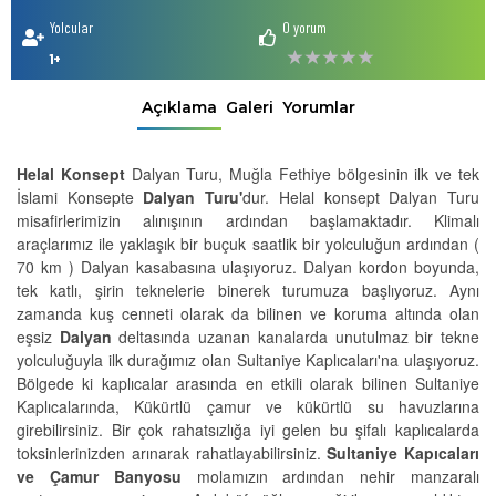
Yolcular
0 yorum
1+
Açıklama
Galeri
Yorumlar
Helal Konsept
Dalyan Turu, Muğla Fethiye bölgesinin ilk ve tek
İslami Konsepte
Dalyan Turu'
dur. Helal konsept Dalyan Turu
misafirlerimizin alınışının ardından başlamaktadır. Klimalı
araçlarımız ile yaklaşık bir buçuk saatlik bir yolculuğun ardından (
70 km ) Dalyan kasabasına ulaşıyoruz. Dalyan kordon boyunda,
tek katlı, şirin teknelerie binerek turumuza başlıyoruz. Aynı
zamanda kuş cenneti olarak da bilinen ve koruma altında olan
eşsiz
Dalyan
deltasında uzanan kanalarda unutulmaz bir tekne
yolculuğuyla ilk durağımız olan Sultaniye Kaplıcaları'na ulaşıyoruz.
Bölgede ki kaplıcalar arasında en etkili olarak bilinen Sultaniye
Kaplıcalarında, Kükürtlü çamur ve kükürtlü su havuzlarına
girebilirsiniz. Bir çok rahatsızlığa iyi gelen bu şifalı kaplıcalarda
toksinlerinizden arınarak rahatlayabilirsiniz.
Sultaniye Kapıcaları
ve Çamur Banyosu
molamızın ardından nehir manzaralı