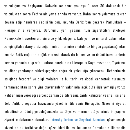
yolculuğumuza başlıyoruz. Kahvaltı molamızı yaklaşık 1 saat 30 dakikalık bir
yolculuktan sonra Fethiye’nin yaylalarında veriyoruz. Daha sonra yolumuza tekrar
devam edip Menderes Vadisi’nin doğu ucunda Denizli’den geçerek Pamukkale –
Hierapolis’ e varıyoruz. Görünümü yerli yabancı tüm ziyaretcileri etkileyen
Pamukkale travertenleri, binlerce yıllık oluşumu, kalsiyum ve minarel bakımından
zengin şifalı sularıyla siz değerli misafirlerimize unutulmaz bir gün yaşatacağından
eminiz. Antik çağların sağlık merkezi olarak da bilinen ve bu ününü travertenlerin
hemen yanında olup şifalı sulara borçlu olan Hierapolis Kaya mezarları, Tiyatrosu
ve diğer yapılarıyla sizleri geçmişe doğru bir yolculuğa çıkaracak. Rehberimizin
eşliğinde fotoğraf ve bilgi molaları ile bu tarihi ve doğal cennetteki turumuzu
tamamladıktan sonra yine travertenlerin yakınında açık büfe öğle yemeği yiyoruz.
Rehberimizin vereceği serbest zaman da dilerseniz, tarihi kalıntılar ve şifalı sularla
dolu Antik Cleopatra havuzunda yüzebilir dilerseniz Hierapolis Müzesini ziyaret
edebilirsiniz. Dönüş yolculuğumuzda da Onyx ve mermer atölyelerinde ihtiyaç ve
ziyaret molalarımız olacaktır.
İntersky Turizm ve Seyehat Acentası
güvencesiyle
sizleri de bu tarihi ve doğal güzellikleri ile eşi bulunmaz Pamukkale Hierapolis