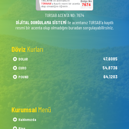
TURSAB ACENTA NO: 7674
DİJİTAL DORĞULAMA SİSTEMİ
ile acentanız TURSAB'a kayıtlı
resmi bir acenta olup olmadığını buradan sorgulayabilirsiniz.
Döviz
Kurları
47,6085
DOLAR
54,8736
EURO
64,1203
POUND
Kurumsal
Menü
Hakkımızda
Blog