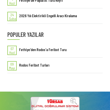
Fethiye'de Plajda At Turu Keyfi
Hazi
24
2026 Yılı Elektirikli Engelli Aracı Kiralama
Şuba
POPULER YAZILAR
07
Fethiye'den Rodos'a Feribot Turu
Hazi
09
Rodos Feribot Turları
Mayı