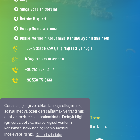
Sıkça Sorulan Sorular
İletişim Bilgileri
Hesap Numaralarımız
Kişisel Verilerin Korunması Kanunu Aydınlatma Metni
1054 Sokak No.50 Çalış Plajı Fethiye-Muğla
info@interskyturkey.com
+90 252 622 03 07
+90 530 177 9 666
Çerezler, içeriği ve reklamları kişiselleştirmek,
sosyal medya özellikleri sağlamak ve trafiğimizi
2020 © Copyright -
Intersky Travel
analiz etmek için kullanılmaktadır. Detaylı bilgi
için çerez politikamızı ve kişisel verilerin
Tüm hakkı saklıdır, izinsiz içerik kullanılamaz..
korunması hakkında açıklama metnini
inceleyebilirsiniz.
Daha fazla bilgi