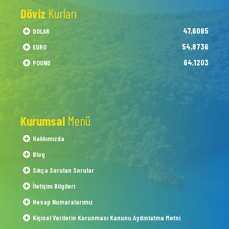
Döviz
Kurları
47,6085
DOLAR
54,8736
EURO
64,1203
POUND
Kurumsal
Menü
Hakkımızda
Blog
Sıkça Sorulan Sorular
İletişim Bilgileri
Hesap Numaralarımız
Kişisel Verilerin Korunması Kanunu Aydınlatma Metni