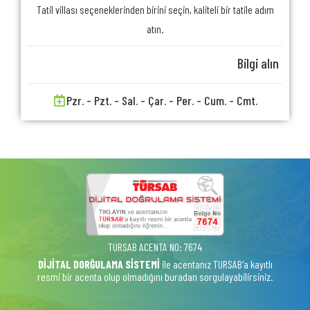
Tatil villası seçeneklerinden birini seçin, kaliteli bir tatile adım
atın.
Bilgi alın
Pzr. - Pzt. - Sal. - Çar. - Per. - Cum. - Cmt.
TURSAB ACENTA NO: 7674
DİJİTAL DORĞULAMA SİSTEMİ
ile acentanız TURSAB'a kayıtlı
resmi bir acenta olup olmadığını buradan sorgulayabilirsiniz.